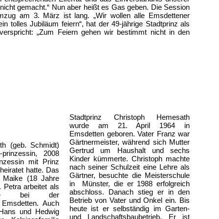
 nicht gemacht.“ Nun aber heißt es Gas geben. Die Session
ug am 3. März ist lang. „Wir wollen alle Emsdettener
n tolles Jubiläum feiern“, hat der 49-jährige Stadtprinz als
verspricht: „Zum Feiern gehen wir bestimmt nicht in den
Stadtprinz Christoph Hemesath
wurde am 21. April 1964 in
Emsdetten geboren. Vater Franz war
Gärtnermeister, während sich Mutter
th (geb. Schmidt)
Gertrud um Haushalt und sechs
prinzessin, 2008
Kinder kümmerte. Christoph machte
nzessin mit Prinz
nach seiner Schulzeit eine Lehre als
heiratet hatte. Das
Gärtner, besuchte die Meisterschule
r Maike (18 Jahre
in Münster, die er 1988 erfolgreich
. Petra arbeitet als
abschloss. Danach stieg er in den
tellte bei der
Betrieb von Vater und Onkel ein. Bis
t Emsdetten. Auch
heute ist er selbständig im Garten-
n Hans und Hedwig
und Landschaftsbaubetrieb. Er ist