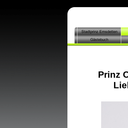
Prinz C
Lie