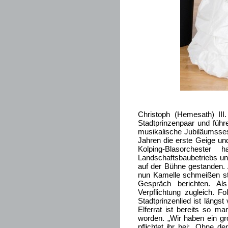
Christoph (Hemesath) III.
Stadtprinzenpaar und führ
musikalische Jubiläumssess
Jahren die erste Geige und
Kolping-Blasorcheste
Landschaftsbaubetriebs un
auf der Bühne gestanden. A
nun Kamelle schmeißen sta
Gespräch berichten. Al
Verpflichtung zugleich. F
Stadtprinzenlied ist längst
Elferrat ist bereits so ma
worden. „Wir haben ein g
pflichtet ihr bei: „Ohne d